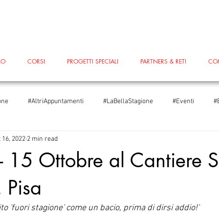
MO
CORSI
PROGETTI SPECIALI
PARTNERS & RETI
CO
one
#AltriAppuntamenti
#LaBellaStagione
#Eventi
#
 16, 2022
2 min read
iare
#Scuole
#Scuole
#LeggoPerLegittimaDifesa
#T
 - 15 Ottobre al Cantiere 
 Pisa
ggoPerLegittimaDifesa
#FestivalInventaria2024
#Edenred
 'fuori stagione' come un bacio, prima di dirsi addio!' 
ondialedelTeatro
5xMille
#Blog
#PiazzaGrande
#Sa