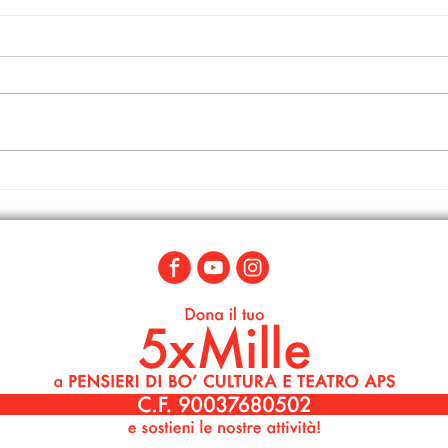
"Noi Siamo Noi": i nostri
“Noi
Auguri di Natale
Spett
Attor
Labor
Bo’