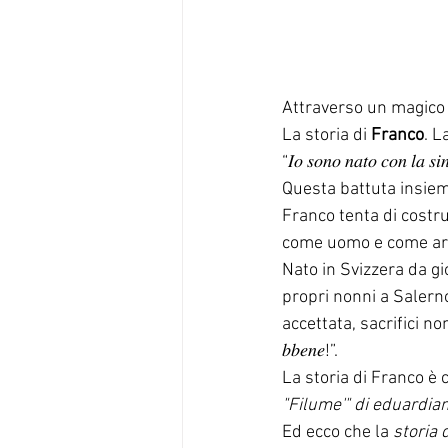
Attraverso un magico 
La storia di
 Franco
. L
“𝐼𝑜 𝑠𝑜𝑛𝑜 𝑛𝑎𝑡𝑜 𝑐𝑜𝑛 𝑙𝑎 𝑠𝑖
Questa battuta insieme a
Franco tenta di costru
come uomo e come art
Nato in Svizzera da gi
propri nonni a Salerno
accettata, sacrifici non ric
𝑏𝑏𝑒𝑛𝑒!”.
La storia di Franco è c
"Filume'" di eduardi
Ed ecco che la 
storia 