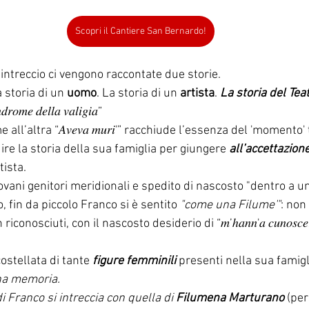
Scopri il Cantiere San Bernardo!
intreccio ci vengono raccontate due storie.
a storia di un 
uomo
. La storia di un 
artista
. 
La storia del Teat
𝑑𝑟𝑜𝑚𝑒 𝑑𝑒𝑙𝑙𝑎 𝑣𝑎𝑙𝑖𝑔𝑖𝑎”
ll’altra “𝐴𝑣𝑒𝑣𝑎 𝑚𝑢𝑟𝑖'” racchiude l’essenza del 'momento'
ire la storia della sua famiglia per giungere 
all’accettazion
ista.
ovani genitori meridionali e spedito di nascosto "dentro a una
, fin da piccolo Franco si è sentito 
"come una Filume'"
: non
onosciuti, con il nascosto desiderio di “𝑚’ℎ𝑎𝑛𝑛'𝑎 𝑐𝑢𝑛𝑜𝑠𝑐𝑒𝑟𝑒, 
ostellata di tante 
figure femminili
 presenti nella sua famigl
ana memoria.
di Franco si intreccia con quella di 
Filumena Marturano
 (pe