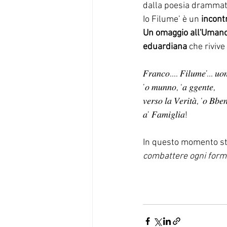
dalla poesia drammati
Io Filume’ è un
 incon
Un omaggio all'Uman
eduardiana
 che riviv
𝐹𝑟𝑎𝑛𝑐𝑜.... 𝐹𝑖𝑙𝑢𝑚𝑒’... 𝑢𝑜
’𝑜 𝑚𝑢𝑛𝑛𝑜, ‘𝑎 𝑔𝑔𝑒𝑛𝑡𝑒,
𝑣𝑒𝑟𝑠𝑜 𝑙𝑎 𝑉𝑒𝑟𝑖𝑡𝑎̀, ‘𝑜 𝐵𝑏𝑒
𝑎’ 𝐹𝑎𝑚𝑖𝑔𝑙𝑖𝑎!
In questo momento stor
combattere ogni forma