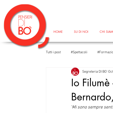
HOME
SU DI NOI
CHI SIA
Tutti i post
#Spettacoli
#Formazi
Segreteria DI BO'
Oct
#DireFareBaciare
#DireFareBac
Io Filumè
Bernardo,
#TeatroIn
#Università
#Le
'
Mi sono sempre sentito
#Corsodiformazione
#GiornataM