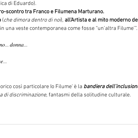
ca di Eduardo).
tro-scontro tra Franco e Filumena Marturano.
o
 (
che dimora dentro di noi
), 
all'Artista e al mito moderno de
e in una veste contemporanea come fosse “un’altra Filume’”.
𝑚𝑜... 𝑑𝑜𝑛𝑛𝑎...
𝑒...
ico così particolare Io Filume' è la 
bandiera dell’inclusion
 di discriminazione
, fantasmi della solitudine culturale.