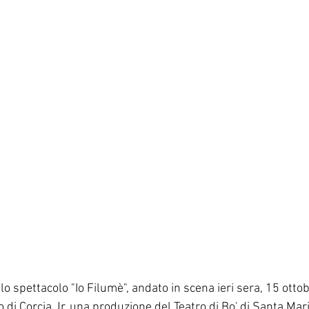
azione
#palaia
#pisa
 spettacolo "Io Filumè", andato in scena ieri sera, 15 ottobr
 di Corcia Jr, una produzione del Teatro di Bo' di Santa Mar