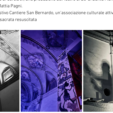
attia Pagni. 
stivo Cantiere San Bernardo, un’associazione culturale attiv
sacrata resuscitata