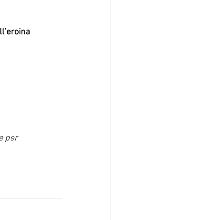
ll’eroina 
e per 