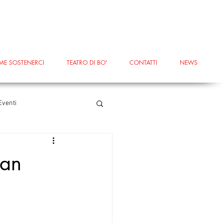
ME SOSTENERCI
TEATRO DI BO'
CONTATTI
NEWS
Eventi
erricciola
#Terricciola
San
#voucheraziendali
ntaMariaaMonte