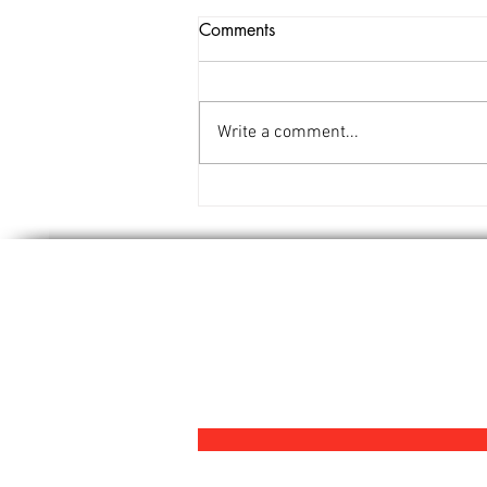
Comments
Write a comment...
IO FILUME' torna in scena al
Civitafestival Winter