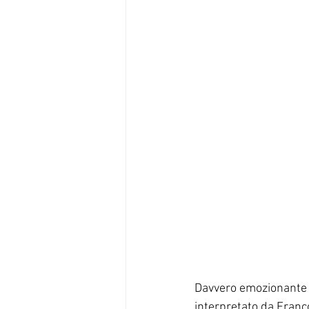
#tirocinio
#unipi
#comunic
Davvero emozionante lo
interpretato da Franco