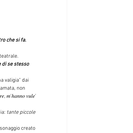
ro che si fa.
 teatrale.
e di se stesso
 valigia" dai 
 amata, non 
’ℎ𝑎𝑛𝑛𝑜 𝑣𝑢𝑙𝑒’ 
ia: 
tante piccole 
rsonaggio creato 