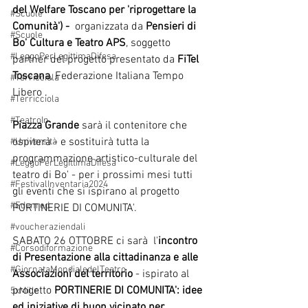
del Welfare Toscano per 'riprogettare la 
#Scuole
Comunità') - 
 organizzata da 
Pensieri di 
#Scuole
Bo' Cultura e Teatro APS
, soggetto 
#LeggoPerLegittimaDifesa
partner del progetto presentato da 
FiTel 
Toscana
, Federazione Italiana Tempo 
#Terricciola
Libero .
#Terricciola
#TeatroIn
Piazza Grande
 sarà il contenitore che 
ospiterà - e sostituirà tutta la 
#Università
programmazione artistico-culturale del 
#LeggoPerLegittimaDifesa
teatro di Bo' - per i prossimi mesi tutti 
#FestivalInventaria2024
gli eventi che si ispirano al progetto 
#Edenred
PORTINERIE DI COMUNITA'.
#voucheraziendali
SABATO 26 OTTOBRE ci sarà  l'
incontro 
#Corsodiformazione
di Presentazione alla cittadinanza e alle 
#GiornataMondialedelTeatro
Associazioni del territorio
 - ispirato al 
progetto 
PORTINERIE DI COMUNITA': idee 
5xMille
ed iniziative di buon vicinato per 