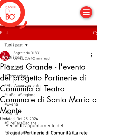
Post
Tutti i post
Segreteria DI BO'
Tutti i post
Oct 22, 2024
2 min read
Piazza Grande - l'evento
#Spettacoli
del progetto Portinerie di
#Formazione
#AltriAppuntamenti
Comunità al Teatro
#LaBellaStagione
Comunale di Santa Maria a
#Eventi
Monte
#Eventi
Updated:
Oct 25, 2024
#DireFareBaciare
Secondo appuntamento del 
#DireFareBaciare
progetto
 Portinerie di Comunità (La rete 