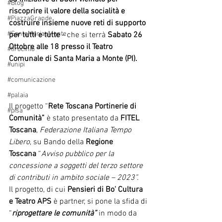
#Blog
riscoprire il valore della socialità e 
#PiazzaGrande
costruire insieme nuove reti di supporto 
#SantaMariaaMonte
per tutti e tutte 
- che si terrà 
Sabato 26 
Ottobre alle 18 presso il Teatro 
#tirocinio
Comunale di Santa Maria a Monte (PI).
#unipi
#comunicazione
#palaia
Il progetto “
Rete Toscana Portinerie di 
#pisa
Comunità” 
è stato presentato da 
FITEL 
Toscana
, 
Federazione Italiana Tempo 
Libero
, su Bando della 
Regione 
Toscana 
“
Avviso pubblico per la 
concessione a soggetti del terzo settore 
di contributi in ambito sociale – 2023”.
Il progetto, di cui 
Pensieri di Bo' Cultura 
e Teatro APS 
è partner, si pone la sfida di 
“
riprogettare le comunità” 
in modo da 