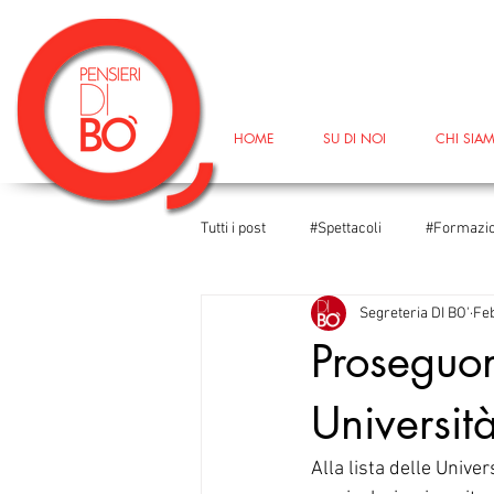
HOME
SU DI NOI
CHI SIA
Tutti i post
#Spettacoli
#Formazi
Segreteria DI BO'
Feb
#DireFareBaciare
#DireFareBac
Proseguon
Università
#TeatroIn
#Università
#Le
Alla lista delle Univer
#Corsodiformazione
#GiornataM