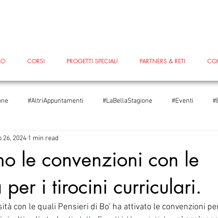
MO
CORSI
PROGETTI SPECIALI
PARTNERS & RETI
CO
one
#AltriAppuntamenti
#LaBellaStagione
#Eventi
#
 26, 2024
1 min read
iare
#Scuole
#Scuole
#LeggoPerLegittimaDifesa
#T
o le convenzioni con le
 per i tirocini curriculari.
ggoPerLegittimaDifesa
#FestivalInventaria2024
#Edenred
sità con le quali Pensieri di Bo' ha attivato le convenzioni per 
ondialedelTeatro
5xMille
#Blog
#PiazzaGrande
#Sa