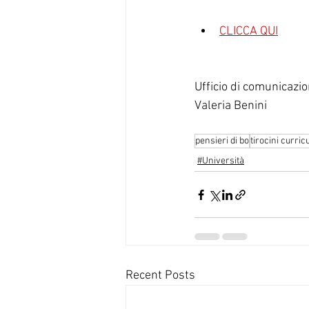
CLICCA QUI
Ufficio di comunicazi
Valeria Benini
pensieri di bo
tirocini curric
#Università
Recent Posts