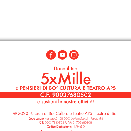
© 2020 Pensieri di Bo' Cultura e Teatro APS - Teatro di Bo'
Sede Legale:
via Vaccà, 58 56036 Montefoscoli - Palaia (Pi)
C.F.
90037680502
P. IVA
01798680508
Codice Destinatari
o:
KRRH6B9