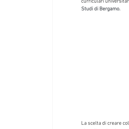
curriculari universitar
Studi di Bergamo.
#tirocinio
#unipi
#comunic
La scelta di creare col