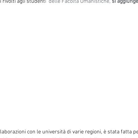
i rivolti agli student
i  delle Facoltà Umanistiche, 
si aggiunge
azione
#palaia
#pisa
laborazioni con le università di varie regioni, è stata fatta 