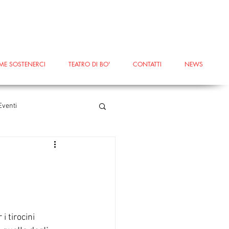
ME SOSTENERCI
TEATRO DI BO'
CONTATTI
NEWS
Eventi
erricciola
#Terricciola
#voucheraziendali
i tirocini 
ntaMariaaMonte