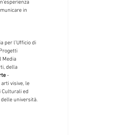
un'esperienza 
omunicare in 
per l’Ufficio di 
Progetti 
l Media 
i, della 
rte
 - 
ti visive, le 
 Culturali ed 
 delle università.