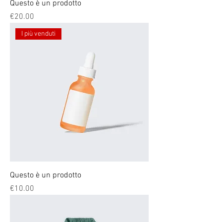
Questo è un prodotto
Price
€20.00
I più venduti
Questo è un prodotto
Price
€10.00