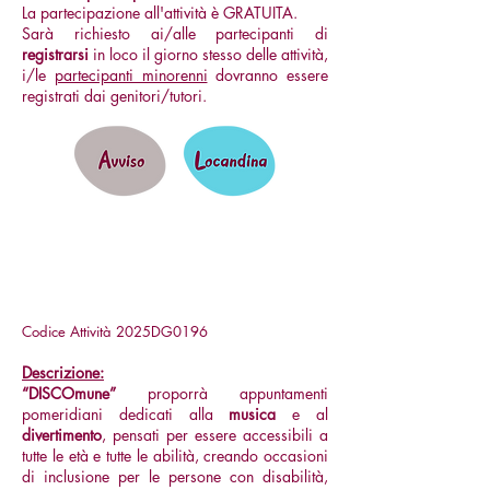
La partecipazione all'attività è GRATUITA.
Sarà richiesto ai/alle partecipanti di
registrarsi
in loco il giorno stesso delle attività,
i/le
partecipanti minorenni
dovranno essere
registrati dai genitori/tutori.
"DISCOmune":
Discoteca di
Comunità
Codice Attività 2025DG0196
Descrizione:
“DISCOmune”
proporrà appuntamenti
pomeridiani dedicati alla
musica
e al
divertimento
, pensati per essere accessibili a
tutte le età e tutte le abilità, creando occasioni
di inclusione per le persone con disabilità,