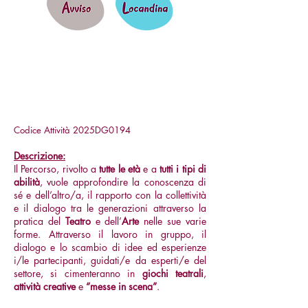
"Scena Libera”:
Laboratorio
Teatrale intergenerazionale e di
Comunità
Codice Attività 2025DG0194
Descrizione:
Il Percorso, rivolto a
tutte le età
e a
tutti i tipi di
abilità
, vuole approfondire la conoscenza di
sé e dell’altro/a, il rapporto con la collettività
e il dialogo tra le generazioni attraverso la
pratica del
Teatro
e dell’
Arte
nelle sue varie
forme. Attraverso il lavoro in gruppo, il
dialogo e lo scambio di idee ed esperienze
i/le partecipanti, guidati/e da esperti/e del
settore, si cimenteranno in
giochi teatrali
,
attività creative
e
“messe in scena”
.