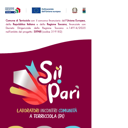
Comune di Terricciola
con il concorso finanziario dell'
Unione Europea
,
della
Repubblica Italiana
e della
Regione Toscana
, finanziato con
Decreto Dirigenziale della Regione Toscana n.14914/2025
nell’ambito del progetto:
Sì!PARI
(codice 319182)