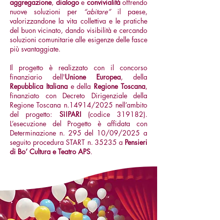
aggregazione
,
dialogo
e
convivialità
offrendo
nuove soluzioni per
“abitare”
il paese,
valorizzandone la vita collettiva e le pratiche
del buon vicinato, dando visibilità e cercando
soluzioni comunitarie alle esigenze delle fasce
più svantaggiate.
Il progetto è realizzato con il concorso
finanziario dell'
Unione Europea
, della
Repubblica Italiana
e della
Regione Toscana
,
finanziato con Decreto Dirigenziale della
Regione Toscana n.14914/2025 nell’ambito
del progetto:
Sì!PARI
(codice 319182).
L’esecuzione del Progetto è affidata con
Determinazione n. 295 del 10/09/2025 a
seguito procedura START n. 35235 a
Pensieri
di Bo’ Cultura e Teatro APS
.