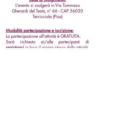
L'evento si svolgerà in Via Tommaso
Gherardi del Testa, n° 66 - CAP 56030
Terricciola (Pisa)
Modalità partecipazione e iscrizione:
La partecipazione all'attività è GRATUITA.
Sarà richiesto ai/alle partecipanti di
registrarsi
in loco il giorno stesso delle attività,
i/le
partecipanti minorenni
dovranno essere
registrati dai genitori/tutori.
"Al nostro passo":
Passeggiate
inclusive tra i racconti
Codice Attività 2025DG0197