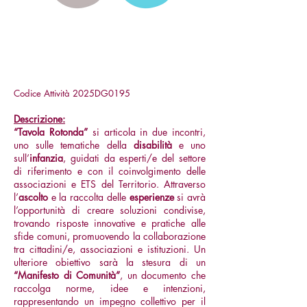
Tavola Rotonda:
Conferenze sulla
Disabilità e sull'Infanzia
Codice Attività 2025DG0195
Descrizione:
“Tavola Rotonda”
si articola in due incontri,
uno sulle tematiche della
disabilità
e uno
sull’
infanzia
, guidati da esperti/e del settore
di riferimento e con il coinvolgimento delle
associazioni e ETS del Territorio. Attraverso
l’
ascolto
e la raccolta delle
esperienze
si avrà
l’opportunità di creare soluzioni condivise,
trovando risposte innovative e pratiche alle
sfide comuni, promuovendo la collaborazione
tra cittadini/e, associazioni e istituzioni. Un
ulteriore obiettivo sarà la stesura di un
“Manifesto di Comunità”
, un documento che
raccolga norme, idee e intenzioni,
rappresentando un impegno collettivo per il