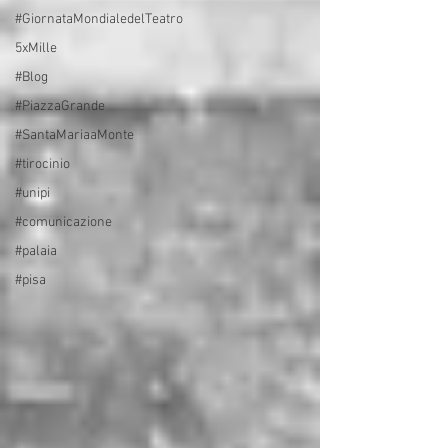
#GiornataMondialedelTeatro
5xMille
#Blog
#PiazzaGrande
#SantaMariaaMonte
#tirocinio
#unipi
#comunicazione
#palaia
#pisa