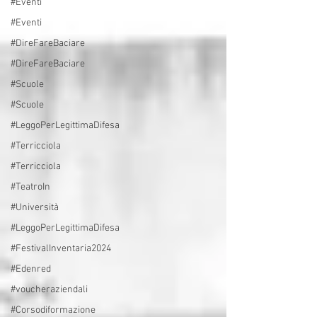
#Eventi
#Eventi
#DireFareBaciare
#DireFareBaciare
#Scuole
#Scuole
#LeggoPerLegittimaDifesa
#Terricciola
#Terricciola
#TeatroIn
#Università
#LeggoPerLegittimaDifesa
#FestivalInventaria2024
#Edenred
#voucheraziendali
#Corsodiformazione