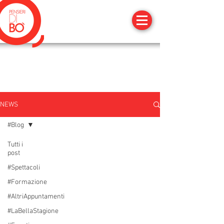
NEWS
#Blog
Tutti i
post
#Spettacoli
#Formazione
#AltriAppuntamenti
#LaBellaStagione