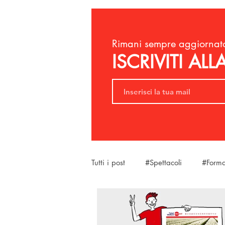
Rimani sempre aggiornato
ISCRIVITI ALL
Tutti i post
#Spettacoli
#Form
#DireFareBaciare
#DireFare