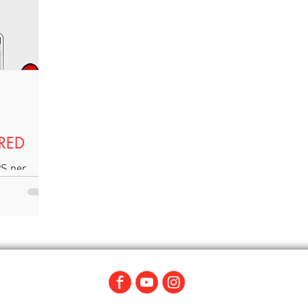
Università
#LeggoPerLegittimaDifesa
#FestivalInventaria
formazione
#GiornataMondialedelTeatro
5xMille
#B
io
#unipi
#comunicazione
#palaia
#pisa
RED
PS per
denred,