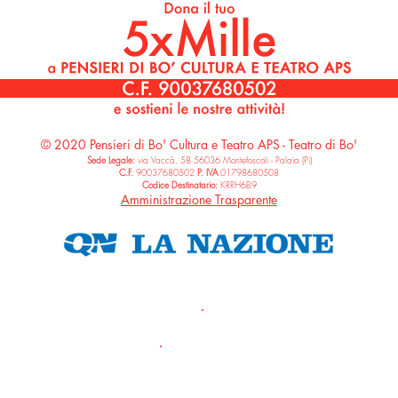
© 2020 Pensieri di Bo' Cultura e Teatro APS - Teatro di Bo'
Sede Legale:
via Vaccà, 58 56036 Montefoscoli - Palaia (Pi)
C.F.
90037680502
P. IVA
01798680508
Codice Destinatari
o:
KRRH6B9
Amministrazione Trasparente
SEGUICI
#PENSIER