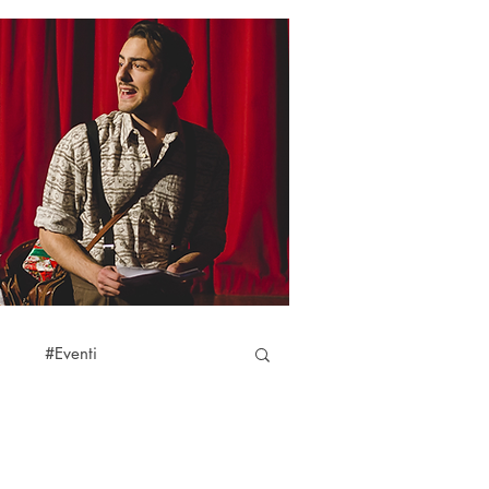
i
#Eventi
#Terricciola