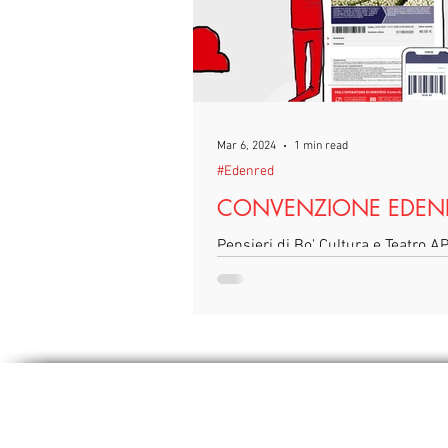
#Terricciola
#TeatroIn
#
#voucheraziendali
#Corsodi
Mar 6, 2024
1 min read
#Edenred
#SantaMariaaMonte
#tirocin
CONVENZIONE EDEN
Pensieri di Bo' Cultura e Teatro A
questo anno 2024 ha attivato una
convenzione con la piattaforma E
grazie al welfare...