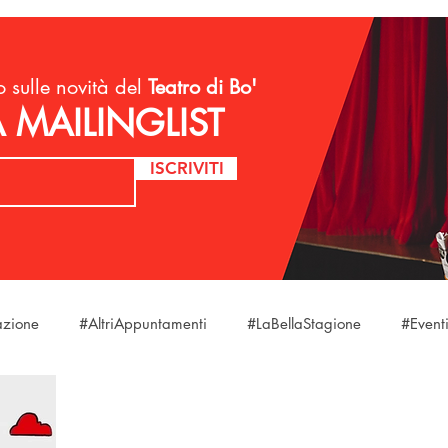
 sulle novità del
Teatro di Bo'
A MAILINGLIST
ISCRIVITI
azione
#AltriAppuntamenti
#LaBellaStagione
#Event
Baciare
#Scuole
#Scuole
#LeggoPerLegittimaDifesa