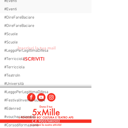
#Eventi
#Eventi
#DireFareBaciare
Rimani sempre aggiornato sulle novità del
#DireFareBaciare
Teatro di Bo'
ISCRIVITI ALLA MAILINGLIST
#Scuole
#Scuole
#LeggoPerLegittimaDifesa
ISCRIVITI
#Terricciola
#Terricciola
#TeatroIn
#Università
#LeggoPerLegittimaDifesa
#FestivalInventaria2024
#Edenred
#voucheraziendali
#Corsodiformazione