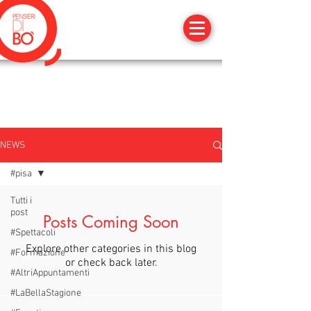
NEWS
#pisa
Tutti i
post
Posts Coming Soon
#Spettacoli
Explore other categories in this blog
#Formazione
or check back later.
#AltriAppuntamenti
#LaBellaStagione