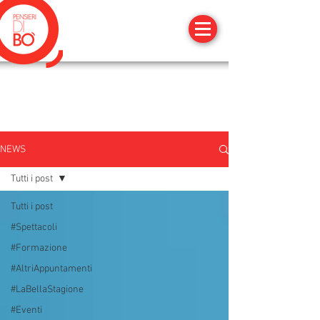
NEWS
Tutti i post
Tutti i post
#Spettacoli
#Formazione
#AltriAppuntamenti
#LaBellaStagione
#Eventi