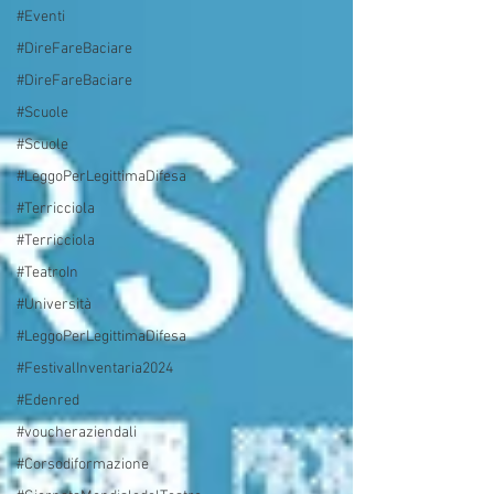
#Eventi
#DireFareBaciare
#DireFareBaciare
#Scuole
#Scuole
#LeggoPerLegittimaDifesa
#Terricciola
#Terricciola
#TeatroIn
#Università
#LeggoPerLegittimaDifesa
#FestivalInventaria2024
#Edenred
#voucheraziendali
#Corsodiformazione