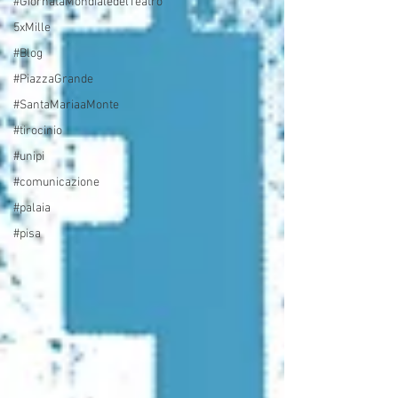
#GiornataMondialedelTeatro
5xMille
#Blog
#PiazzaGrande
#SantaMariaaMonte
#tirocinio
#unipi
#comunicazione
#palaia
#pisa