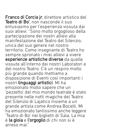
Franco di Corcia jr
, direttore artistico del 
Teatro di Bo’
, non nasconde il suo 
entusiasmo per l’esperienza vissuta dai 
suoi allievi: "Sono molto orgoglioso della 
partecipazione dei nostri allievi alla 
manifestazione del Teatro del Silenzio, 
unica del suo genere nel nostro 
territorio. Come insegnante di Teatro ho 
sempre spronato i miei allievi a vivere 
esperienze artistiche diverse
 da quelle 
vissute all'interno dei nostri Laboratori e 
del nostro Teatro. C'è un respiro molto 
più grande quando mettiamo a 
disposizione di Eventi così importanti i 
nostri 
linguaggi artistici
. Mi ha 
emozionato molto sapere che un 
'pezzetto' del mio mondo teatrale è stato 
presente nelle notti magiche del Teatro 
del Silenzio di Lajatico insieme a un 
grande artista come Andrea Bocelli. Mi 
ha emozionato tantissimo anche leggere 
'Teatro di Bo' nei biglietti di Sala. La mia 
è
 la gioia 
e 
l'orgoglio 
di chi non si è 
arreso mai."