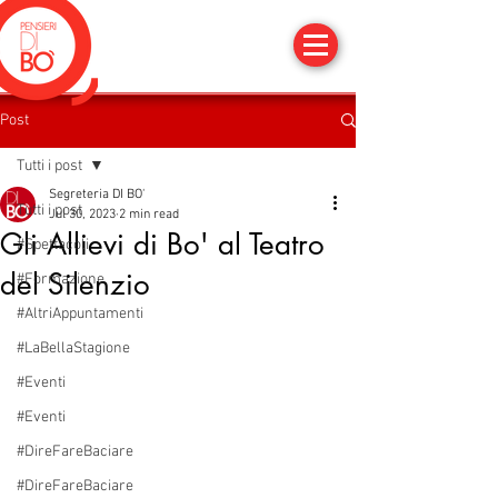
Post
Tutti i post
Segreteria DI BO'
Tutti i post
Jul 30, 2023
2 min read
Gli Allievi di Bo' al Teatro
#Spettacoli
del Silenzio
#Formazione
#AltriAppuntamenti
#LaBellaStagione
#Eventi
#Eventi
#DireFareBaciare
#DireFareBaciare