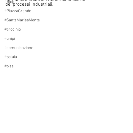
#Blog
dei processi industriali. 
#PiazzaGrande
#SantaMariaaMonte
#tirocinio
#unipi
#comunicazione
#palaia
#pisa