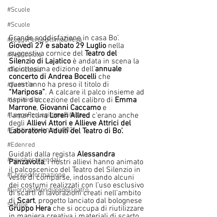
#Scuole
#Scuole
Grande soddisfazione in casa Bo’. 
#LeggoPerLegittimaDifesa
Giovedì 27 e sabato 29 Luglio
 nella 
suggestiva cornice del 
Teatro del 
#Terricciola
Silenzio di Lajatico
 è andata in scena la 
diciottesima edizione dell’
annuale 
#Terricciola
concerto di Andrea Bocelli
 che 
quest’anno ha preso il titolo di 
#TeatroIn
“Mariposa”
. A calcare il palco insieme ad 
ospiti d’eccezione del calibro di 
Emma 
#Università
Marrone
, 
Giovanni Caccamo
 e 
#LeggoPerLegittimaDifesa
l’americana 
Loren Allred
 c’erano anche 
degli 
Allievi Attori e Allieve Attrici del 
#FestivalInventaria2024
Laboratorio Adulti del Teatro di Bo’. 
#Edenred
Guidati dalla regista 
Alessandra 
#voucheraziendali
Panzavolta
, i nostri allievi hanno animato 
il palcoscenico del Teatro del Silenzio in 
#Corsodiformazione
veste di comparse, indossando alcuni 
dei costumi realizzati con l’uso esclusivo 
#GiornataMondialedelTeatro
di scarti di lavorazioni creati nell’ambito 
di 
Scart
, progetto lanciato dal bolognese 
5xMille
Gruppo Hera
 che si occupa di riutilizzare 
in maniera creativa i materiali di scarto 