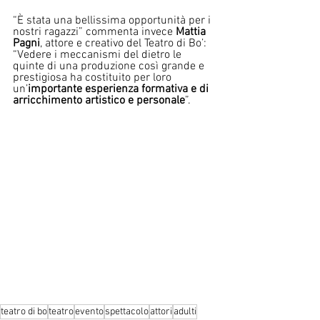
“È stata una bellissima opportunità per i 
nostri ragazzi” commenta invece 
Mattia 
Pagni
, attore e creativo del Teatro di Bo’: 
“Vedere i meccanismi del dietro le 
quinte di una produzione così grande e 
prestigiosa ha costituito per loro 
un’
importante esperienza formativa e di 
arricchimento artistico e personale
”. 
teatro di bo
teatro
evento
spettacolo
attori
adulti