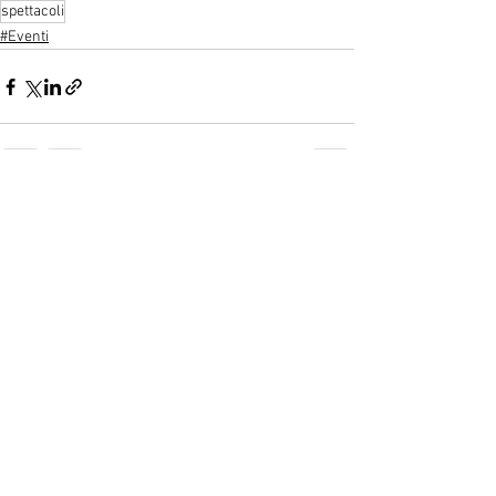
spettacoli
#Eventi
See All
Recent Posts