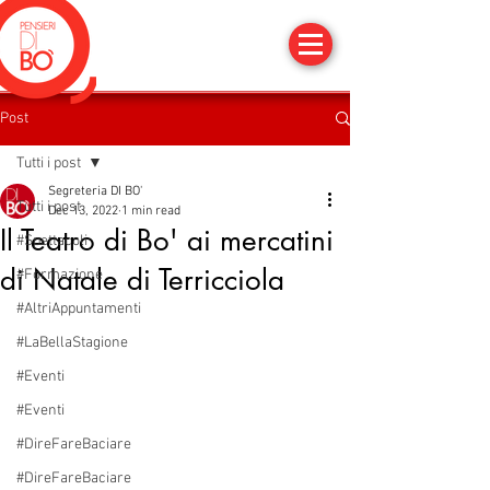
Post
Tutti i post
Segreteria DI BO'
Tutti i post
Dec 13, 2022
1 min read
Il Teatro di Bo' ai mercatini
#Spettacoli
di Natale di Terricciola
#Formazione
#AltriAppuntamenti
#LaBellaStagione
#Eventi
#Eventi
#DireFareBaciare
#DireFareBaciare