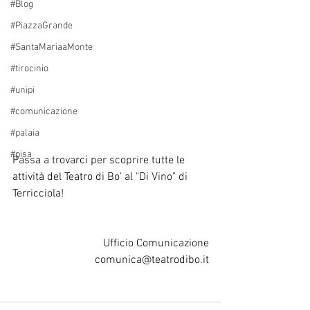
#Blog
#PiazzaGrande
#SantaMariaaMonte
#tirocinio
#unipi
#comunicazione
#palaia
#pisa
Passa a trovarci per scoprire tutte le 
attività del Teatro di Bo' al "Di Vino" di 
Terricciola!
Ufficio Comunicazione
comunica@teatrodibo.it