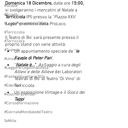
Domenica 18 Dicembre, 
dalle ore 
15:00,
#Scuole
si svolgeranno i 
mercatini di Natale
 a 
#Scuole
Terricciola
 (PI) presso la "
Piazza XXV 
#LeggoPerLegittimaDifesa
Luglio
" promossi dalla ProLoco.
#Terricciola
Il Teatro di Bo' sarà presente presso il 
#Terricciola
proprio stand con varie attività:
#TeatroIn
Un appuntamento speciale de "
le 
Favole di Peter Pan
", 
#Università
"
Natale è...
"
, 
AsSaggio a cura degli 
#LeggoPerLegittimaDifesa
Allievi e delle Allieve
 dei Laboratori 
#FestivalInventaria2024
Teatrali di Bo' al Teatro "Di Vino" di 
Terricciola 
#Edenred
Un'
esposizione Vintage
 e il 
Gioco dei 
#voucheraziendali
Tappi
#Corsodiformazione
#GiornataMondialedelTeatro
5xMille