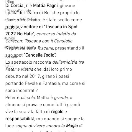
#Blog
Di Corcia jr
, è 
Mattia Pagni
, giovane 
#PiazzaGrande
spalla del Teatro di Bo' che proprio lo 
scorso 25 Ottobre è stato scelto come 
#SantaMariaaMonte
regista vincitore di "Toscana in Spot 
#tirocinio
2022 No Hate"
, 
concorso indetto da 
#unipi
Corecom Toscana con il Consiglio 
#comunicazione
Regionale della Toscana
, presentando il 
suo spot 
"Cancella l'odio".
#palaia
Lo spettacolo racconta 
dell'amicizia tra 
#pisa
Peter e Mattia
 che, dal loro primo 
debutto nel 2017, girano i paesi 
portando Favole e Fantasia, ma come si 
sono incontrati?
Peter è 
piccolo
, Mattia è 
grande
, o 
almeno ci prova, e come tutti i grandi 
vive la sua vita fatta di 
regole
 e 
responsabilità
, ma quando si spegne la 
luce 
sogna di vivere ancora la 
Magia
 di 