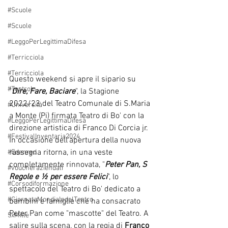
#Scuole
#Scuole
#LeggoPerLegittimaDifesa
#Terricciola
#Terricciola
Questo weekend si apre il sipario su 
#TeatroIn
"
Dire, Fare, Baciare
", la Stagione 
2022/23 del Teatro Comunale di S.Maria 
#Università
a Monte (Pi) firmata Teatro di Bo' con la 
#LeggoPerLegittimaDifesa
direzione artistica di Franco Di Corcia jr.
#FestivalInventaria2024
In occasione dell'apertura della nuova 
rassegna ritorna, in una veste 
#Edenred
completamente rinnovata, "
Peter Pan, S 
#voucheraziendali
Regole e ½ per essere Felici
", lo 
#Corsodiformazione
spettacolo del Teatro di Bo' dedicato a 
#GiornataMondialedelTeatro
bambini e famiglie che ha consacrato 
Peter Pan come "mascotte" del Teatro. A 
5xMille
salire sulla scena, con la regia di 
Franco 