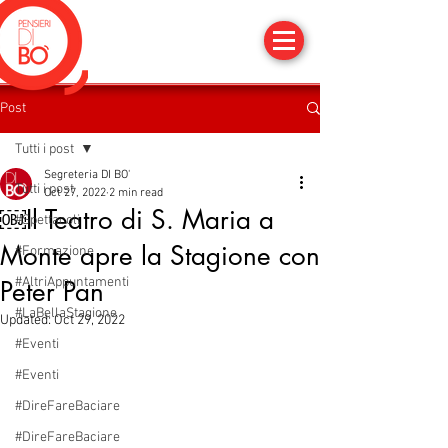
Post
Tutti i post
Segreteria DI BO'
Tutti i post
Oct 27, 2022
2 min read
￼Il Teatro di S. Maria a
#Spettacoli
Monte apre la Stagione con
#Formazione
#AltriAppuntamenti
Peter Pan
#LaBellaStagione
Updated:
Oct 29, 2022
#Eventi
#Eventi
#DireFareBaciare
#DireFareBaciare