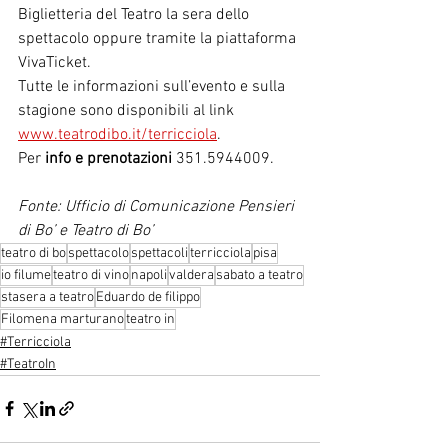
Biglietteria del Teatro la sera dello 
spettacolo oppure tramite la piattaforma 
VivaTicket. 
Tutte le informazioni sull’evento e sulla 
stagione sono disponibili al link 
www.teatrodibo.it/terricciola
. 
Per 
info e prenotazioni
 351.5944009.
Fonte: Ufficio di Comunicazione Pensieri 
di Bo’ e Teatro di Bo’
teatro di bo
spettacolo
spettacoli
terricciola
pisa
io filume
teatro di vino
napoli
valdera
sabato a teatro
stasera a teatro
Eduardo de filippo
Filomena marturano
teatro in
#Terricciola
#TeatroIn