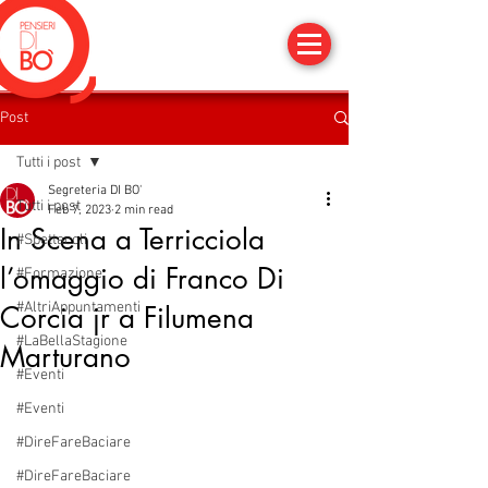
Post
Tutti i post
Segreteria DI BO'
Tutti i post
Feb 7, 2023
2 min read
In Scena a Terricciola
#Spettacoli
l’omaggio di Franco Di
#Formazione
#AltriAppuntamenti
Corcia jr a Filumena
#LaBellaStagione
Marturano
#Eventi
#Eventi
#DireFareBaciare
#DireFareBaciare