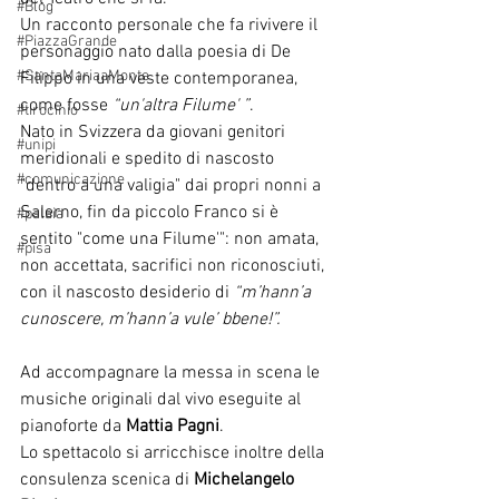
#Blog
Un racconto personale che fa rivivere il 
#PiazzaGrande
personaggio nato dalla poesia di De 
#SantaMariaaMonte
Filippo in una veste contemporanea, 
come fosse 
“un'altra Filume' ”
.
#tirocinio
Nato in Svizzera da giovani genitori 
#unipi
meridionali e spedito di nascosto 
#comunicazione
"dentro a una valigia" dai propri nonni a 
Salerno, fin da piccolo Franco si è 
#palaia
sentito "come una Filume'": non amata, 
#pisa
non accettata, sacrifici non riconosciuti, 
con il nascosto desiderio di 
“m’hann’a 
cunoscere, m’hann’a vule’ bbene!”.
Ad accompagnare la messa in scena le 
musiche originali dal vivo eseguite al 
pianoforte da 
Mattia Pagni
.
Lo spettacolo si arricchisce inoltre della 
consulenza scenica di 
Michelangelo 