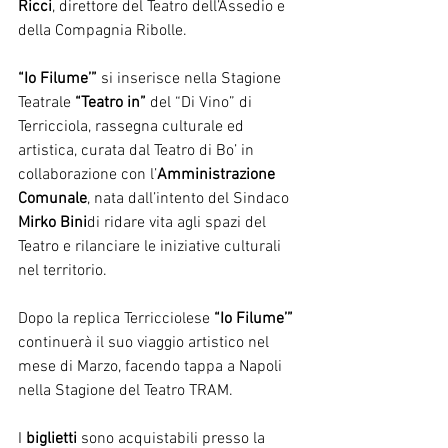
Ricci
, direttore del Teatro dell’Assedio e 
della Compagnia Ribolle.
“Io Filume’”
 si inserisce nella Stagione 
Teatrale 
“Teatro in”
 del “Di Vino” di 
Terricciola, rassegna culturale ed 
artistica, curata dal Teatro di Bo’ in 
collaborazione con l’
Amministrazione 
Comunale
, nata dall’intento del Sindaco 
Mirko Bini
di ridare vita agli spazi del 
Teatro e rilanciare le iniziative culturali 
nel territorio.
Dopo la replica Terricciolese 
“Io Filume’”
continuerà il suo viaggio artistico nel 
mese di Marzo, facendo tappa a Napoli 
nella Stagione del Teatro TRAM.
I 
biglietti
 sono acquistabili presso la 