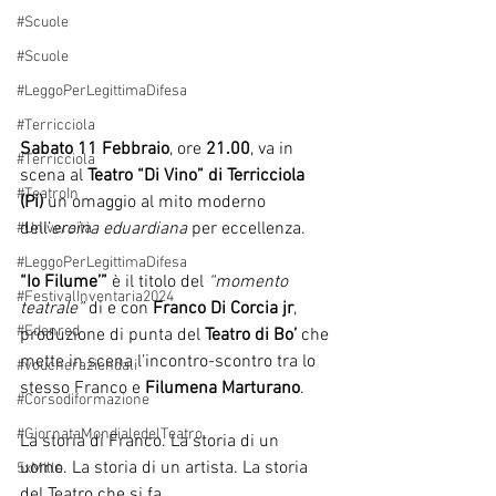
#Scuole
#Scuole
#LeggoPerLegittimaDifesa
#Terricciola
Sabato 11 Febbraio
, ore 
21.00
, va in 
#Terricciola
scena al 
Teatro “Di Vino” di Terricciola 
#TeatroIn
(Pi)
 un omaggio al mito moderno 
dell’
eroina eduardiana 
per eccellenza.
#Università
#LeggoPerLegittimaDifesa
“Io Filume’”
 è il titolo del 
“momento 
#FestivalInventaria2024
teatrale”
 di e con 
Franco Di Corcia jr
, 
#Edenred
produzione di punta del 
Teatro di Bo’
 che 
mette in scena l’incontro-scontro tra lo 
#voucheraziendali
stesso Franco e 
Filumena Marturano
.
#Corsodiformazione
#GiornataMondialedelTeatro
La storia di Franco. La storia di un 
uomo. La storia di un artista. La storia 
5xMille
del Teatro che si fa.