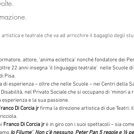
olte. 
rmazione.
artistica e teatrale che va ad arricchire il bagaglio degli st
 formatore, attore, ‘anima eclettica’ nonché fondatore dei Pen
oltre 22 anni insegna ‘il linguaggio teatrale’  nelle Scuole di
i Pisa. 
la di esperienza – oltre che nelle Scuole – nei Centri della S
 Disabilità, nel Privato Sociale che si occupano di ‘minori a ri
ua esperienza e la sua passione.
ranco Di Corcia jr
 firma la direzione artistica di due Teatri: i
ricciola.
i 
Franco Di Corcia jr
 è in giro con i suoi spettacoli – sia com
iamo 
Io Filume’
, 
Non c’è nessuno
, 
Peter Pan 5 regole e ½ pe