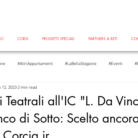
MO
CORSI
PROGETTI SPECIALI
PARTNERS & RETI
CO
one
#AltriAppuntamenti
#LaBellaStagione
#Eventi
#
 12, 2023
2 min read
iare
#Scuole
#Scuole
#LeggoPerLegittimaDifesa
#T
 Teatrali all'IC "L. Da Vinc
nco di Sotto: Scelto ancor
ggoPerLegittimaDifesa
#FestivalInventaria2024
#Edenred
 Corcia jr
ondialedelTeatro
5xMille
#Blog
#PiazzaGrande
#Sa