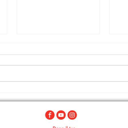
I Pensieri di Bo' portano la
Dona 
memoria all'I.C. "Leonardo da
di Bo
Vinci" con "La storia siamo
noi"