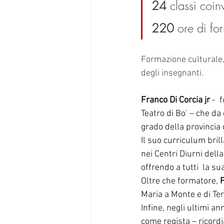
24
 classi coinv
220
 ore di fo
Formazione culturale, 
degli insegnanti. 
Franco Di Corcia jr
 - 
Teatro di Bo’ – che da 
grado della provincia d
Il suo curriculum bril
nei Centri Diurni della
offrendo a tutti  la s
Oltre che formatore, 
F
Maria a Monte e di Ter
Infine, negli ultimi ann
come regista – ricord