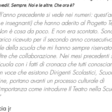
 vedi!
, 
Sempre
, 
Noi e le altre
, 
Che ora è?
ll’anno precedente si vede nei numeri: quest’a
i e insegnanti) che hanno aderito al Progetto T
Non è cosa da poco. E non era scontato. Sono
carico ricevuto per il secondo anno consecutiv
nale della scuola che mi hanno sempre riservat
tre che collaborazione. Nei mesi precedenti s
cuola con i fatti di cronaca che tutti conosci
 voce che esistono Dirigenti Scolastici, Scuol
dine, portano avanti un processo culturale di 
mportanza come introdurre Il Teatro nella Scu
 
ia jr