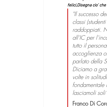
felici,Disegna cio’ che
"Il successo de
classi (student
raddoppiati. 
all’IC per l’in
tutto il perso
accoglienza ol
parlato della S
Diciamo a gran
volte in solitu
fondamentale i
lasciamoli soli”
Franco Di Corc