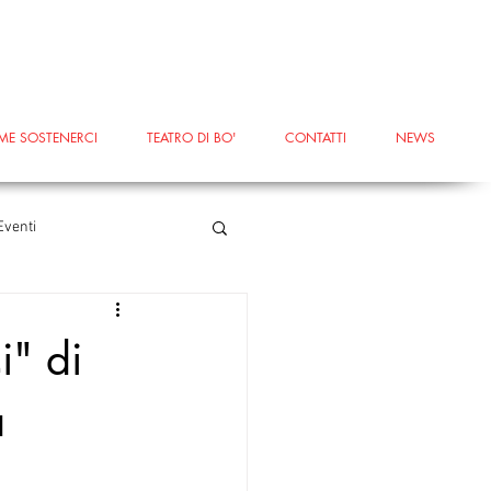
ME SOSTENERCI
TEATRO DI BO'
CONTATTI
NEWS
Eventi
erricciola
#Terricciola
i" di
a
#voucheraziendali
ntaMariaaMonte