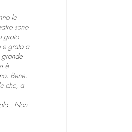
nno le 
eatro sono 
 grato 
o e grato a 
o grande 
i è 
amo. Bene. 
e che, a 
ola.. Non 