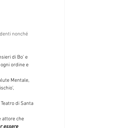
udenti nonché 
sieri di Bo’ e 
 ogni ordine e 
alute Mentale, 
schio’,  
l Teatro di Santa 
e attore che 
r essere 