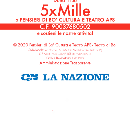
© 2020 Pensieri di Bo' Cultura e Teatro APS - Teatro di Bo'
Sede Legale:
via Vaccà, 58 56036 Montefoscoli - Palaia (Pi)
C.F.
90037680502
P. IVA
01798680508
Codice Destinatari
o:
KRRH6B9
Amministrazione Trasparente
SEGUICI
#PENSIER