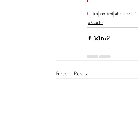
teatro
bambini
laboratorio
f
#Scuole
Recent Posts