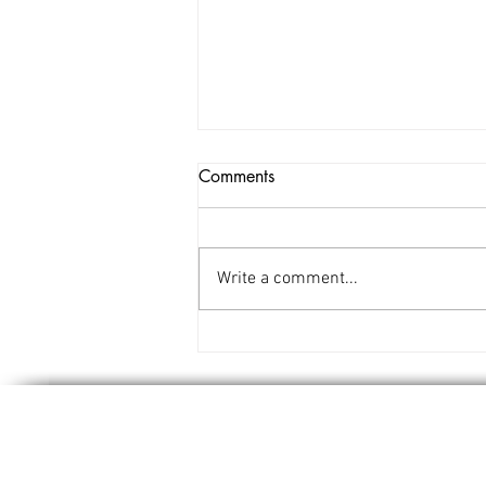
Comments
Write a comment...
A MENTE LIBERA Percorsi
Creativi sulla Cittadinanza
Attiva e Consapevole -
Conferenza Stampa del 3
febbraio 2024