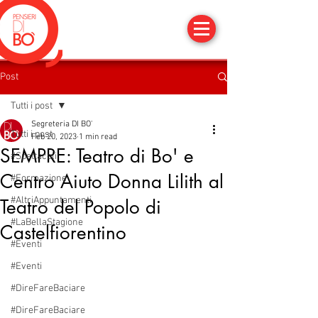
Post
Tutti i post
Segreteria DI BO'
Tutti i post
Feb 20, 2023
1 min read
SEMPRE: Teatro di Bo' e
#Spettacoli
Centro Aiuto Donna Lilith al
#Formazione
#AltriAppuntamenti
Teatro del Popolo di
#LaBellaStagione
Castelfiorentino
#Eventi
#Eventi
#DireFareBaciare
#DireFareBaciare