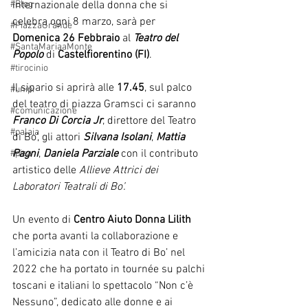
internazionale della donna che si 
#Blog
celebra ogni 8 marzo, sarà per 
#PiazzaGrande
Domenica 26 Febbraio
 al 
Teatro del 
#SantaMariaaMonte
Popolo
 di 
Castelfiorentino (FI)
.
#tirocinio
Il sipario si aprirà alle 
17.45
, sul palco 
#unipi
del teatro di piazza Gramsci ci saranno 
#comunicazione
Franco Di Corcia Jr
, direttore del Teatro 
#palaia
di Bo’, gli attori 
Silvana Isolani
, 
Mattia 
Pagni
, 
Daniela Parziale 
con il contributo 
#pisa
artistico delle 
Allieve Attrici dei 
Laboratori Teatrali di Bo’.
Un evento di 
Centro Aiuto Donna Lilith
che porta avanti la collaborazione e 
l’amicizia nata con il Teatro di Bo’ nel 
2022 che ha portato in tournée su palchi 
toscani e italiani lo spettacolo “Non c’è 
Nessuno”, dedicato alle donne e ai 