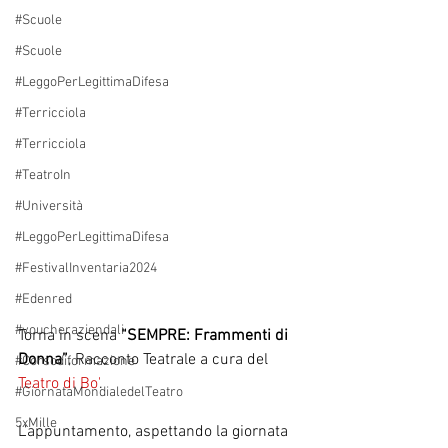
#Scuole
#Scuole
#LeggoPerLegittimaDifesa
#Terricciola
#Terricciola
#TeatroIn
#Università
#LeggoPerLegittimaDifesa
#FestivalInventaria2024
#Edenred
#voucheraziendali
Torna in scena 
“SEMPRE: Frammenti di 
Donna”
, Racconto Teatrale a cura del 
#Corsodiformazione
Teatro di Bo'
. 
#GiornataMondialedelTeatro
5xMille
L’appuntamento, aspettando la giornata 