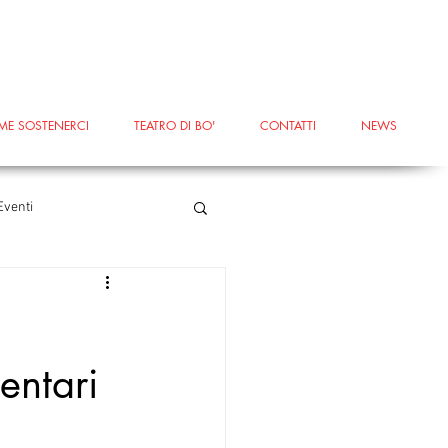
ME SOSTENERCI
TEATRO DI BO'
CONTATTI
NEWS
Eventi
erricciola
#Terricciola
entari
#voucheraziendali
ntaMariaaMonte