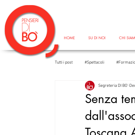
HOME
SU DI NOI
CHI SIA
Tutti i post
#Spettacoli
#Formazi
Segreteria DI BO'
Dec
#DireFareBaciare
#DireFareBac
Senza te
dall'asso
#TeatroIn
#Università
#Le
Toscana 
#Corsodiformazione
#GiornataM