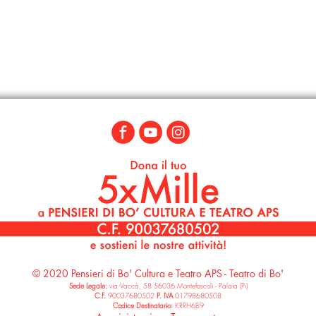
© 2020 Pensieri di Bo' Cultura e Teatro APS - Teatro di Bo'
Sede Legale:
via Vaccà, 58 56036 Montefoscoli - Palaia (Pi)
C.F.
90037680502
P. IVA
01798680508
Codice Destinatari
o:
KRRH6B9