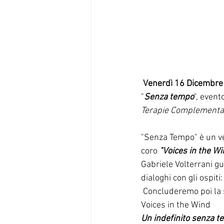
Venerdì 16 Dicembre
"
Senza tempo
", event
Terapie Complementar
"Senza Tempo" è un ve
coro 
"Voices in the W
Gabriele Volterrani gui
dialoghi con gli ospiti:
 Concluderemo poi la serata nel modo più dolce possibile, con il coro di Fiorenza Messicani ed i 
Voices in the Wind
Un indefinito senza t