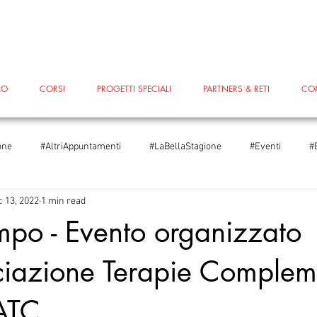
MO
CORSI
PROGETTI SPECIALI
PARTNERS & RETI
CO
one
#AltriAppuntamenti
#LaBellaStagione
#Eventi
#
 13, 2022
1 min read
iare
#Scuole
#Scuole
#LeggoPerLegittimaDifesa
#T
mpo - Evento organizzato
ciazione Terapie Complem
ggoPerLegittimaDifesa
#FestivalInventaria2024
#Edenred
ATC.
ondialedelTeatro
5xMille
#Blog
#PiazzaGrande
#Sa