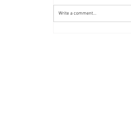
Write a comment...
IO FILUME' torna in scena al
Civitafestival Winter