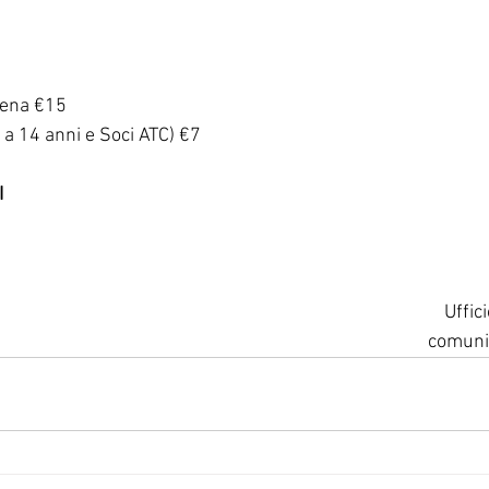
ena €15
 a 14 anni e Soci ATC) €7
I
Uffic
comuni