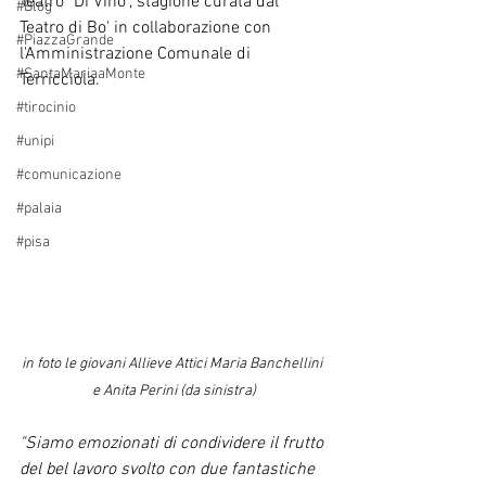
Teatro "Di Vino", stagione curata dal 
#Blog
Teatro di Bo' in collaborazione con 
#PiazzaGrande
l'Amministrazione Comunale di 
#SantaMariaaMonte
Terricciola.
#tirocinio
#unipi
#comunicazione
#palaia
#pisa
in foto le giovani Allieve Attici Maria Banchellini 
e Anita Perini (da sinistra)
"Siamo emozionati di condividere il frutto 
del bel lavoro svolto con due fantastiche 