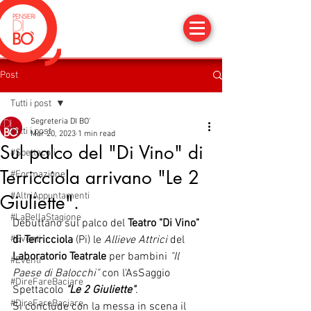
Post
Tutti i post
Segreteria DI BO'
Tutti i post
Mar 20, 2023
1 min read
Sul palco del "Di Vino" di
#Spettacoli
Terricciola arrivano "Le 2
#Formazione
#AltriAppuntamenti
Giuliette".
#LaBellaStagione
Debuttano sul palco del 
Teatro "Di Vino" 
#Eventi
di Terricciola
 (Pi) le
 Allieve Attrici
 del 
Laboratorio Teatrale
 per bambini 
"Il 
#Eventi
Paese di Balocchi"
 con l'AsSaggio 
#DireFareBaciare
Spettacolo 
"Le 2 Giuliette"
.
#DireFareBaciare
Si conclude con la messa in scena il 