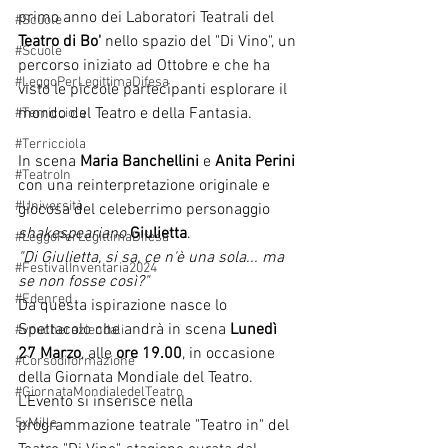
primo anno dei Laboratori Teatrali del 
#Scuole
Teatro di Bo' 
nello spazio del "Di Vino", un 
#Scuole
percorso iniziato ad Ottobre e che ha 
#LeggoPerLegittimaDifesa
visto le piccole partecipanti esplorare il 
mondo del Teatro e della Fantasia.
#Terricciola
#Terricciola
In scena 
Maria Banchellini 
e 
Anita Perini
#TeatroIn
con una reinterpretazione originale e 
#Università
giocosa del celeberrimo personaggio 
shakespeariano
Giulietta
. 
#LeggoPerLegittimaDifesa
"Di Giulietta, si sa, ce n'è una sola... ma 
#FestivalInventaria2024
se non fosse così?"
#Edenred
Da questa ispirazione nasce lo 
Spettacolo che andrà in scena 
Lunedì 
#voucheraziendali
27 Marzo
, alle 
ore 19.00
, in occasione 
#Corsodiformazione
della Giornata Mondiale del Teatro.
#GiornataMondialedelTeatro
L'Evento si inserisce nella 
5xMille
programmazione teatrale "Teatro in" del 