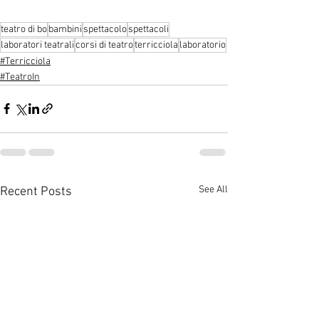
teatro di bo
bambini
spettacolo
spettacoli
laboratori teatrali
corsi di teatro
terricciola
laboratorio
#Terricciola
#TeatroIn
See All
Recent Posts