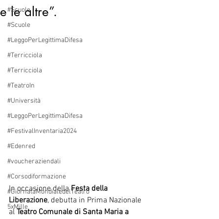
e le altre”.
#Scuole
#Scuole
#LeggoPerLegittimaDifesa
#Terricciola
#Terricciola
#TeatroIn
#Università
#LeggoPerLegittimaDifesa
#FestivalInventaria2024
#Edenred
#voucheraziendali
#Corsodiformazione
In occasione della 
Festa della 
#GiornataMondialedelTeatro
Liberazione
, debutta in Prima Nazionale 
5xMille
al 
Teatro Comunale di Santa Maria a 