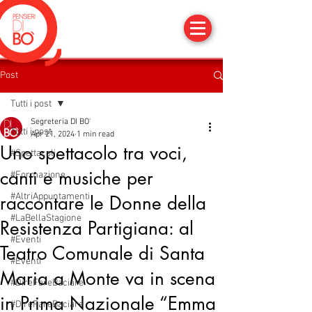
Post
Tutti i post
Segreteria DI BO'
Tutti i post
Apr 21, 2024
1 min read
Uno spettacolo tra voci,
#Spettacoli
canti e musiche per
#Formazione
#AltriAppuntamenti
raccontare le Donne della
#LaBellaStagione
Resistenza Partigiana: al
#Eventi
Teatro Comunale di Santa
#Eventi
Maria a Monte va in scena
#DireFareBaciare
in Prima Nazionale “Emma
#DireFareBaciare