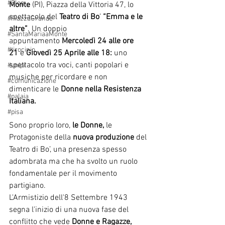
#Blog
Monte 
(PI), Piazza della Vittoria 47, lo 
spettacolo del 
Teatro di Bo
’ 
“Emma e le 
#PiazzaGrande
altre”
. Un doppio 
#SantaMariaaMonte
appuntamento
 Mercoledì 24 alle ore 
#tirocinio
21
 e 
Giovedì 25 Aprile alle 18: 
uno 
spettacolo tra voci, canti popolari e 
#unipi
musiche per ricordare e non 
#comunicazione
dimenticare le
 Donne nella Resistenza 
#palaia
Italiana.
#pisa
Sono proprio loro,
 le Donne, 
le 
Protagoniste della 
nuova produzione
 del 
Teatro di Bo’, una presenza spesso 
adombrata ma che ha svolto un ruolo 
fondamentale per il movimento 
partigiano.
L'Armistizio dell'8 Settembre 1943 
segna l'inizio di una nuova fase del 
conflitto che vede 
Donne e Ragazze, 