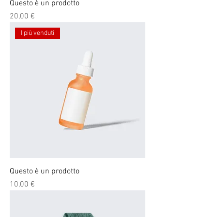
Questo è un prodotto
Prezzo
20,00 €
I più venduti
Questo è un prodotto
Prezzo
10,00 €